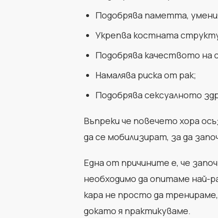
Подобрява паметта, умения
Укрепва костната структу
Подобрява качеството на с
Намалява риска от рак;
Подобрява сексуалното здр
Въпреки че повечето хора ос
да се мобилизират, за да зап
Една от причините е, че запо
необходимо да опитаме най-ра
кара не просто да тренираме,
докато я практикуваме.