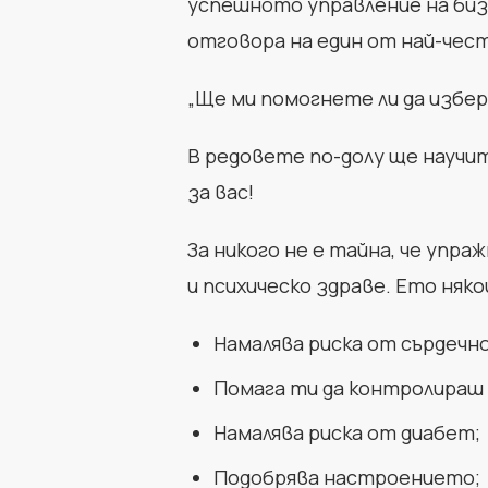
успешното управление на бизн
отговора на един от най-чест
„Ще ми помогнете ли да избер
В редовете по-долу ще научит
за вас!
За никого не е тайна, че уп
и психическо здраве. Ето няко
Намалява риска от сърдечн
Помага ти да контролираш
Намалява риска от диабет;
Подобрява настроението;