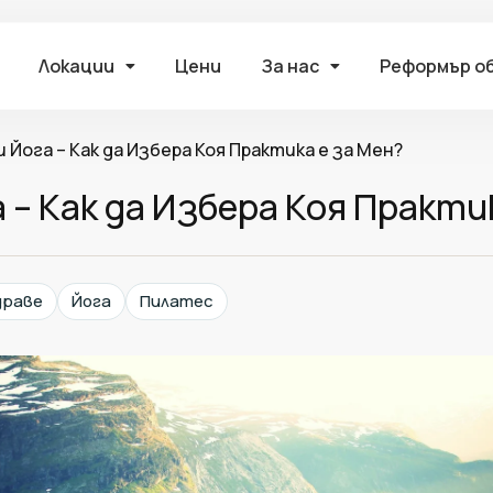
Локации
Цени
За нас
Реформър о
 Йога – Как да Избера Коя Практика е за Мен?
 – Как да Избера Коя Практи
драве
Йога
Пилатес