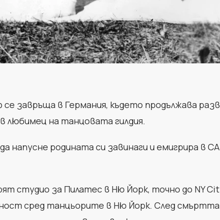
 се завръща в Германия, където продължава раз
в любимец на танцовата гилдия.
да напусне родината си завинаги и емигрира в СА
ят студио за Пилатес в Ню Йорк, точно до NY Ci
ност сред танцьорите в Ню Йорк. След смъртта