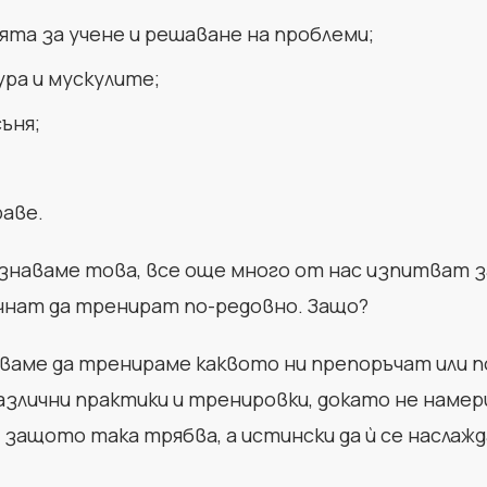
та за учене и решаване на проблеми;
ра и мускулите;
ъня;
аве.
ъзнаваме това, все още много от нас изпитват 
очнат да тренират по-редовно. Защо?
чваме да тренираме каквото ни препоръчат или по
злични практики и тренировки, докато не намери
 защото така трябва, а истински да ѝ се наслажд