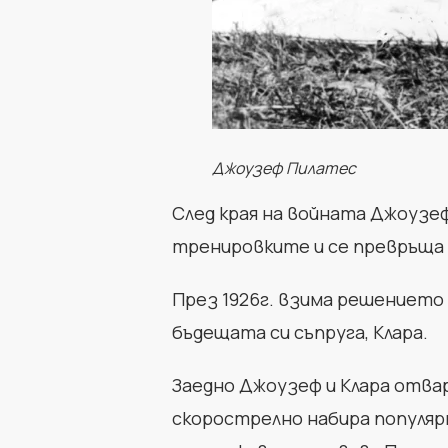
Джоузеф Пилатес
След края на войната Джоузеф
тренировките и се превръща 
През 1926г. взима решението 
бъдещата си съпруга, Клара.
Заедно Джоузеф и Клара отвар
скорострелно набира популяр