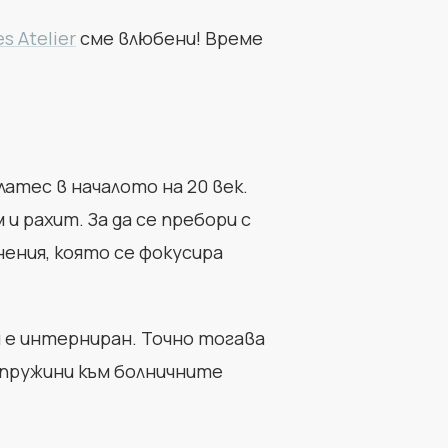
s Atelier
сме влюбени! Време
тес в началото на 20 век.
и рахит. За да се пребори с
ения, която се фокусира
й е интерниран. Точно тогава
 пружини към болничните