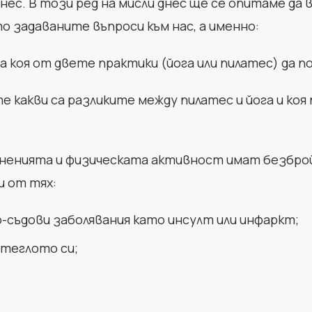
ес. В този ред на мисли днес ще се опитаме да
о задаваните въпроси към нас, а именно:
а коя от двете практики (йога или пилатес) да 
е какви са разликите между пилатес и йога и ко
ражненията и физическата активност имат безбро
и от тях:
о-съдови заболявания като инсулт или инфаркт;
 теглото си;