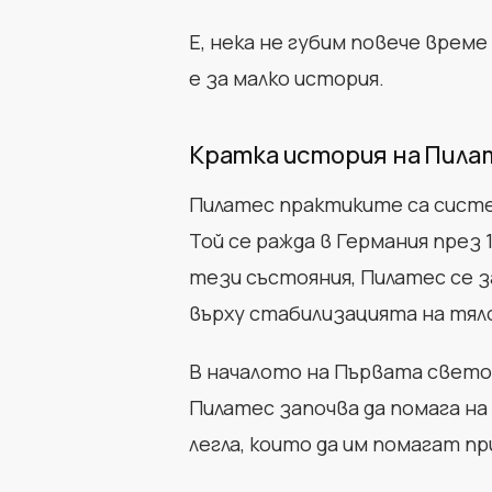
Е, нека не губим повече време
е за малко история.
Кратка история на Пила
Пилатес практиките са систе
Той се ражда в Германия през 
тези състояния, Пилатес се 
върху стабилизацията на тял
В началото на Първата светов
Пилатес започва да помага н
легла, които да им помагат п