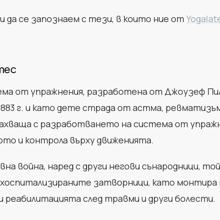
 и да се запознаем с тези, в които ние от
Yogalate
тес
ма от упражнения, разработена от Джоузеф Пила
1883 г. и като дете страда от астма, ревматизъм 
захваща с разработването на система от упражн
ото и контрола върху движенията.
на война, наред с други негови сънародници, то
а хоспитализираните затворници, като монтира
ри реабилитацията след травми и други болести.