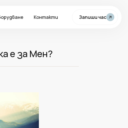
борудване
Контакти
Запиши час
ка е за Мен?