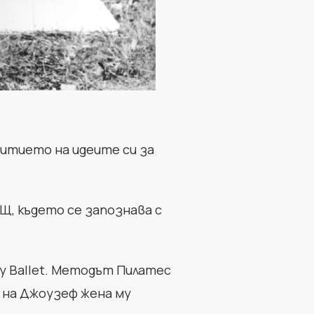
витието на идеите си за
Щ, където се запознава с
ty Ballet. Методът Пилатес
 на Джоузеф жена му