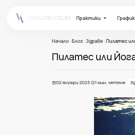
Практики
График
Начало
›
Блог
›
Здраве
›
Пилатес или
Пилатес или Йога
02 януари 2023
·
1 мин. четене
·
З