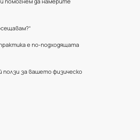
 ви помогнем да намерите
посещавам?“
я практика е по-подходящата
й ползи за вашето физическо